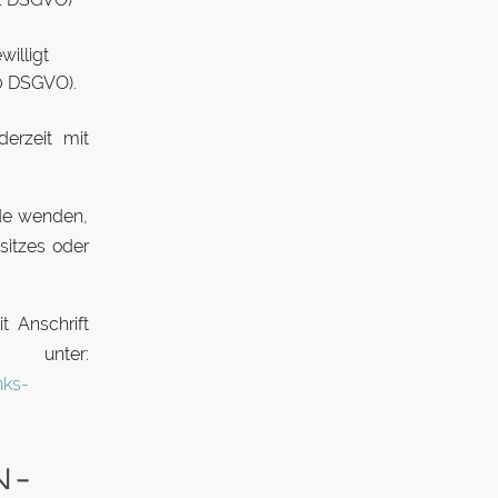
willigt
20 DSGVO).
derzeit mit
örde wenden,
­sitzes oder
t An­schrift
er:
nks-
N­