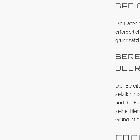
SPEI
Die Daten 
er­for­derl
grund­sätzl
BE­R
ODER
Die Be­rei
setzlich no
und die Fun
zelne Dien
Grund ist 
COO