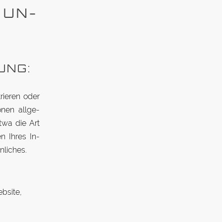
 UN­
UNG:
trieren oder
onen all­ge­
etwa die Art
n Ihres In­
nliches.
ebsite,