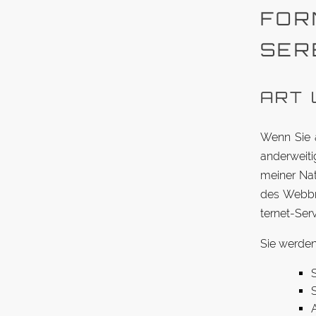
FOR
SER
ART 
Wenn Sie au
an­der­weit
meiner Natu
des Web­br
ternet-Serv
Sie werden
S
S
A