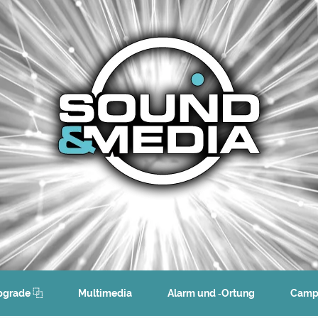
­grade ⿻
Mul­ti­media
Alarm und ‑Ortung
Camp