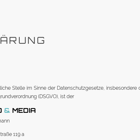
LÄRUNG
t­liche Stelle im Sinne der Da­ten­schutz­ge­setze, ins­be­sonder
grund­ver­ordnung (DSGVO), ist der
D
&
MEDIA
mann
traße 119 a