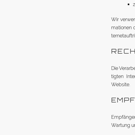
z
Wir ver­wen
ma­tionen d
ter­net­auf­
RECH
Die Ver­ar­
tigten In­t
Website.
EMP­
Emp­fänger 
Wartung un­