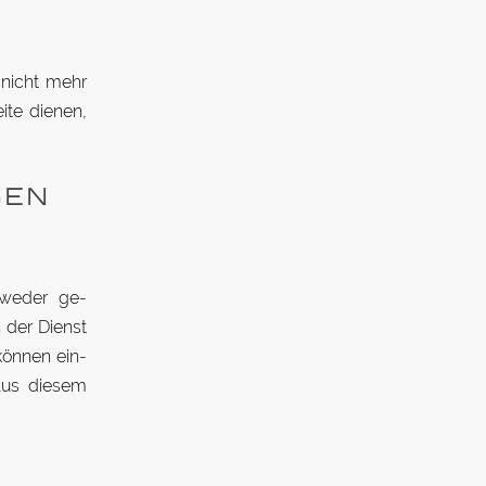
 nicht mehr
eite dienen,
BEN
t weder ge­
h der Dienst
 können ein­
 Aus diesem