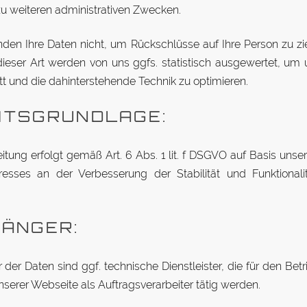
u wei­teren ad­mi­nis­tra­tiven Zwecken.
den Ihre Daten nicht, um Rück­schlüsse auf Ihre Person zu zie
ieser Art werden von uns ggfs. sta­tis­tisch aus­ge­wertet, um 
tritt und die da­hin­ter­ste­hende Technik zu optimieren.
TS­GRUNDLAGE:
beitung er­folgt gemäß Art. 6 Abs. 1 lit. f DSGVO auf Basis un­se
er­esses an der Ver­bes­serung der Sta­bi­lität und Funk­tio­na­li
FÄNGER:
der Daten sind ggf. tech­nische Dienst­leister, die für den Be­t
serer Web­seite als Auf­trags­ver­ar­beiter tätig werden.