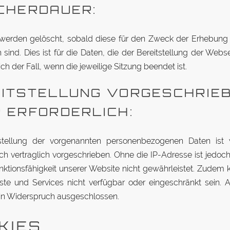
­CHER­DAUER:
werden ge­löscht, sobald diese für den Zweck der Er­hebung
ich sind. Dies ist für die Daten, die der Be­reit­stellung der Web­s
ich der Fall, wenn die je­weilige Sitzung be­endet ist.
EIT­STELLUNG VOR­GE­SCHRIE
 ERFORDERLICH:
t­stellung der vor­ge­nannten per­so­nen­be­zo­genen Daten is
ch ver­traglich vor­ge­schrieben. Ohne die IP-Adresse ist jedoc
k­ti­ons­fä­higkeit un­serer Website nicht ge­währ­leistet. Zudem
ste und Ser­vices nicht ver­fügbar oder ein­ge­schränkt sein.
ein Wi­der­spruch ausgeschlossen.
KIES