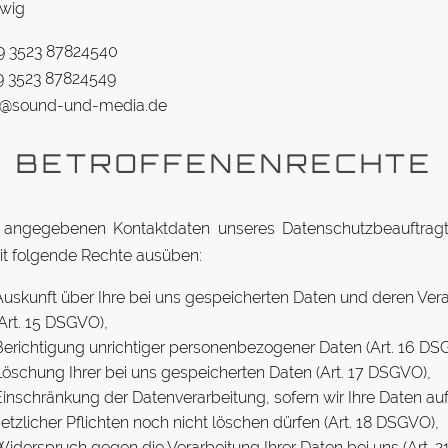
wig
+49 3523 87824540
49 3523 87824549
fo@sound-und-media.de
 BE­TROF­FE­NEN­RECHTE
n­ge­ge­benen Kon­takt­daten un­seres Da­ten­schutz­be­auf­tr
eit fol­gende Rechte ausüben:
us­kunft über Ihre bei uns ge­spei­cherten Daten und deren Ver­a
Art. 15 DSGVO),
e­rich­tigung un­rich­tiger per­so­nen­be­zo­gener Daten (Art. 16 D
ö­schung Ihrer bei uns ge­spei­cherten Daten (Art. 17 DSGVO),
in­schränkung der Da­ten­ver­ar­beitung, sofern wir Ihre Daten au
etz­licher Pflichten noch nicht lö­schen dürfen (Art. 18 DSGVO),
i­der­spruch gegen die Ver­ar­beitung Ihrer Daten bei uns (Art.