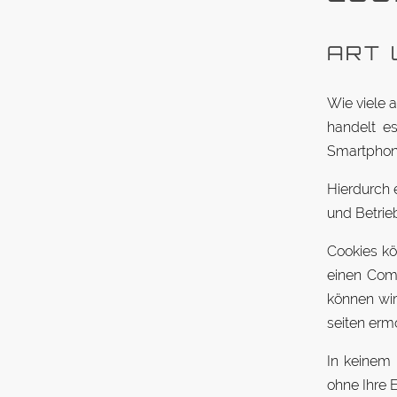
ART 
Wie viele 
handelt es
Smart­phon
Hier­durch 
und Betrie
Cookies kö
einen Com­p
können wir 
seiten erm
In keinem 
ohne Ihre E