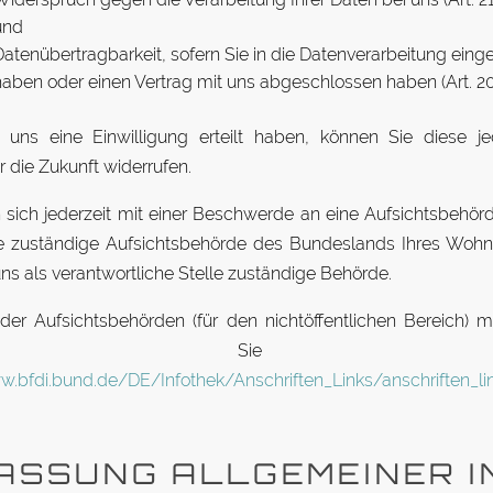
und
a­ten­über­trag­barkeit, sofern Sie in die Da­ten­ver­ar­beitung ein­ge­
aben oder einen Vertrag mit uns ab­ge­schlossen haben (Art. 
 uns eine Ein­wil­ligung er­teilt haben, können Sie diese je­
 die Zu­kunft widerrufen.
sich je­derzeit mit einer Be­schwerde an eine Auf­sichts­be­h
e zu­ständige Auf­sichts­be­hörde des Bun­des­lands Ihres Wohn
uns als ver­ant­wort­liche Stelle zu­ständige Behörde.
der Auf­sichts­be­hörden (für den nicht­öf­fent­lichen Be­reich) mi
nden Sie unt
w.bfdi.bund.de/DE/Infothek/Anschriften_Links/anschriften_li
ASSUNG ALL­GE­MEINER I