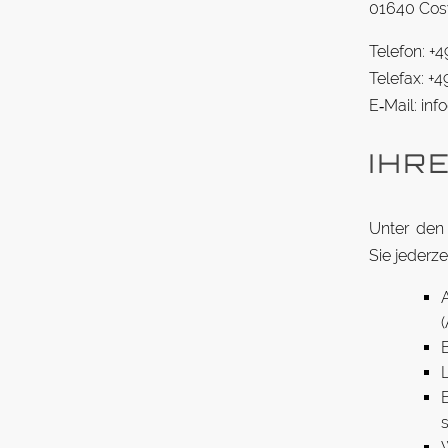
01640 Cos
Te­lefon: 
Te­lefax: +
E‑Mail: in
IHRE
Unter den a
Sie je­derz
A
(
B
L
E
s
W