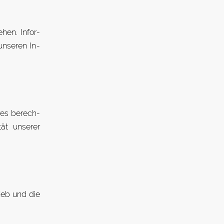
hen. In­for­
un­seren In­
res be­rech­
tät un­serer
rieb und die