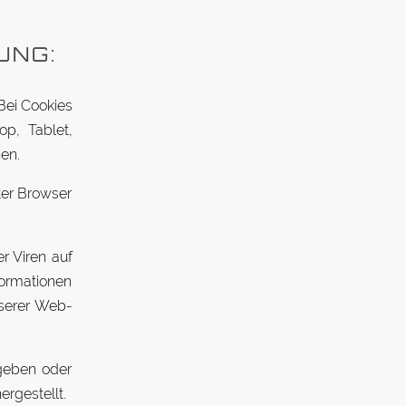
UNG:
Bei Cookies
op, Tablet,
en.
eter Browser
r Viren auf
or­ma­tionen
n­serer Web­
­geben oder
ergestellt.