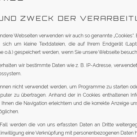
UND ZWECK DER VERARBEIT
andere Web­seiten ver­wenden wir auch so ge­nannte „Cookies“. 
 sich um kleine Text­da­teien, die auf Ihrem End­gerät (Lapt
e o.ä.) ge­spei­chert werden, wenn Sie unsere Web­seite besuch
er­halten wir be­stimmte Daten wie z. B. IP-Adresse, ver­wen­d
bssystem.
nnen nicht ver­wendet werden, um Pro­gramme zu starten ode
uter zu über­tragen. Anhand der in Cookies ent­hal­tenen In­f
Ihnen die Na­vi­gation er­leichtern und die kor­rekte An­zeige u
öglichen.
Fall werden die von uns er­fassten Daten an Dritte wei­ter­ge
in­wil­ligung eine Ver­knüpfung mit per­so­nen­be­zo­genen Daten h