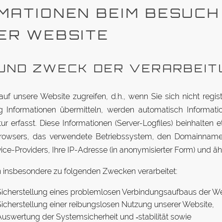
­MA­TIONEN BEIM BESUCH
ER WEBSITE
UND ZWECK DER VERARBEIT
f unsere Website zu­greifen, d.h., wenn Sie sich nicht re­gis­
ig In­for­ma­tionen über­mitteln, werden au­to­ma­tisch In­for­ma­ti
r er­fasst. Diese In­for­ma­tionen (Server-Log­files) be­inhalten 
owsers, das ver­wendete Be­triebs­system, den Do­main­name
ice-Pro­viders, Ihre IP-Adresse (in an­ony­mi­sierter Form) und äh
 ins­be­sondere zu fol­genden Zwecken verarbeitet:
i­cher­stellung eines pro­blem­losen Ver­bin­dungs­aufbaus der W
i­cher­stellung einer rei­bungs­losen Nutzung un­serer Website,
us­wertung der Sys­tem­si­cherheit und ‑sta­bi­lität sowie