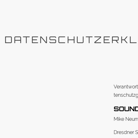
DATENSCHUTZERK
Ver­ant­wor
ten­schutz­
SOUN
Mike Neu
Dresdner S