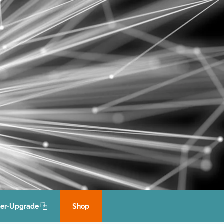
er-Up­grade ⿻
Shop