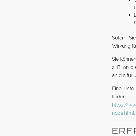
D
h
Sofern Sie
Wirkung für
Sie können 
z. B. an di
an die für 
Eine Liste 
fi
https://ww
node.html
.
ER­F