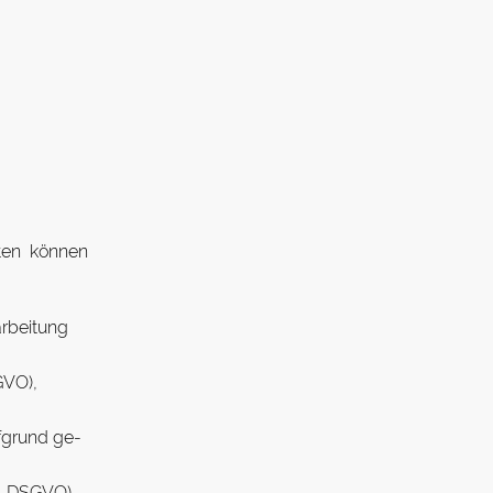
agten können
r­beitung
SGVO),
f­grund ge­
 21 DSGVO)